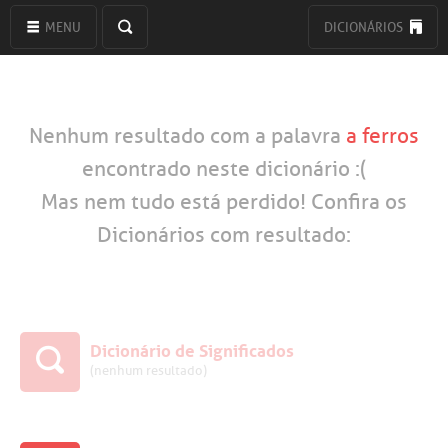
MENU
DICIONÁRIOS
Nenhum resultado com a palavra
a ferros
encontrado neste dicionário :(
Mas nem tudo está perdido! Confira os
Dicionários com resultado:
Dicionário de Significados
(nenhum resultado)