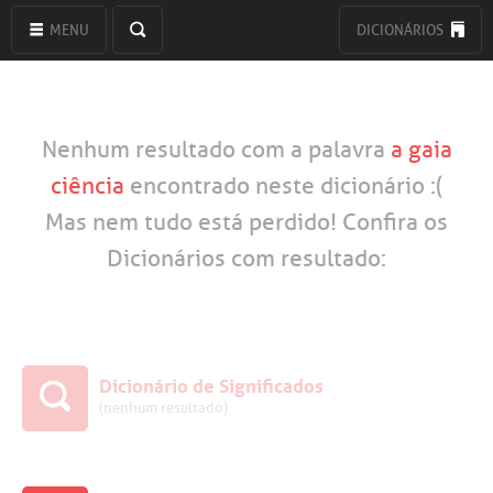
MENU
DICIONÁRIOS
Nenhum resultado com a palavra
a gaia
ciência
encontrado neste dicionário :(
Mas nem tudo está perdido! Confira os
Dicionários com resultado:
Dicionário de Significados
(nenhum resultado)