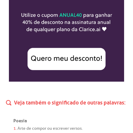
Veja também o significado de outras palavras:
Poesia
1.
Arte
de
compor
ou
escrever
versos
.