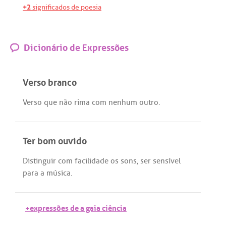
+2
significados de poesia
Dicionário de Expressões
Verso branco
Verso
que
não
rima
com
nenhum
outro
.
Ter bom ouvido
Distinguir
com
facilidade
os
sons
,
ser
sensível
para
a
música
.
+expressões de a gaia ciência