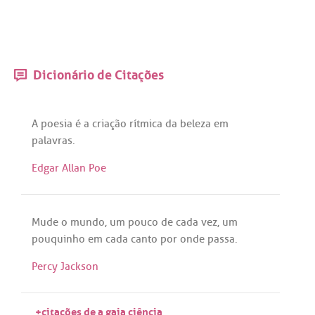
Dicionário de Citações
A
poesia
é
a
criação
rítmica
da
beleza
em
palavras
.
Edgar Allan Poe
Mude
o
mundo
,
um
pouco
de
cada
vez
,
um
pouquinho
em
cada
canto
por
onde
passa
.
Percy Jackson
+citações de a gaia ciência