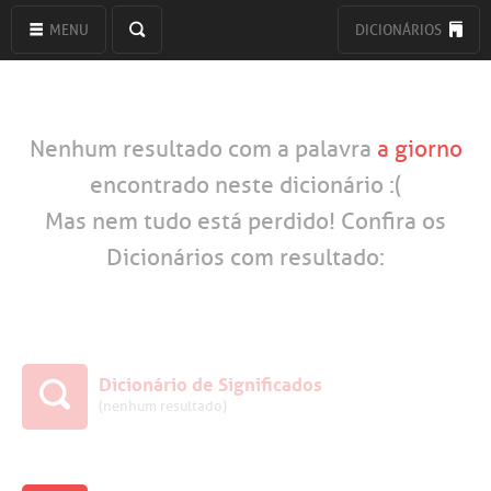
MENU
DICIONÁRIOS
Nenhum resultado com a palavra
a giorno
encontrado neste dicionário :(
Mas nem tudo está perdido! Confira os
Dicionários com resultado:
Dicionário de Significados
(nenhum resultado)