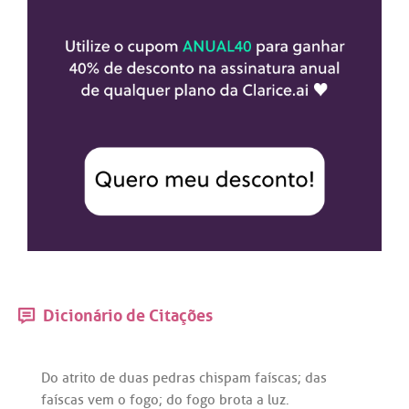
Dicionário de Citações
Do
atrito
de
duas
pedras
chispam
faíscas
;
das
faíscas
vem
o
fogo
;
do
fogo
brota
a
luz
.