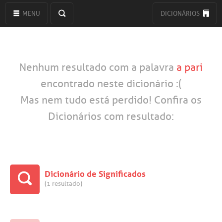
MENU
DICIONÁRIOS
Nenhum resultado com a palavra
a pari
encontrado neste dicionário :(
Mas nem tudo está perdido! Confira os
Dicionários com resultado:
Dicionário de Significados
(1 resultado)