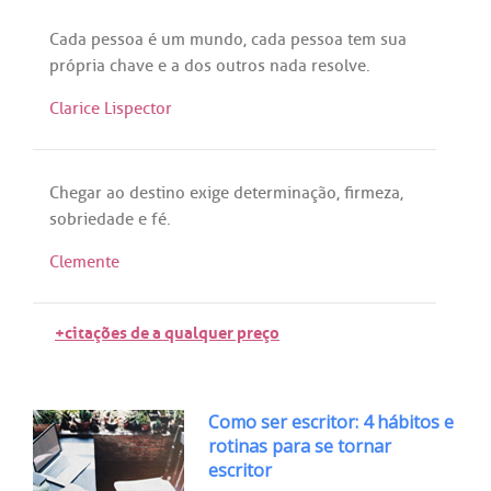
Cada
pessoa
é
um
mundo
,
cada
pessoa
tem
sua
própria
chave
e
a
dos
outros
nada
resolve
.
Clarice Lispector
Chegar
ao
destino
exige
determinação
,
firmeza
,
sobriedade
e
fé
.
Clemente
+citações de a qualquer preço
Como ser escritor: 4 hábitos e
rotinas para se tornar
escritor