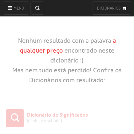
MENU
DICIONÁRIOS
Nenhum resultado com a palavra
a
qualquer preço
encontrado neste
dicionário :(
Mas nem tudo está perdido! Confira os
Dicionários com resultado:
Dicionário de Significados
(nenhum resultado)