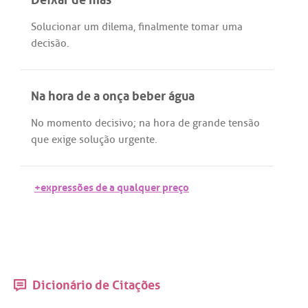
Solucionar
um
dilema
,
finalmente
tomar
uma
decisão
.
Na hora de a onça beber água
No
momento
decisivo
;
na
hora
de
grande
tensão
que
exige
solução
urgente
.
+expressões de a qualquer preço
Dicionário de Citações