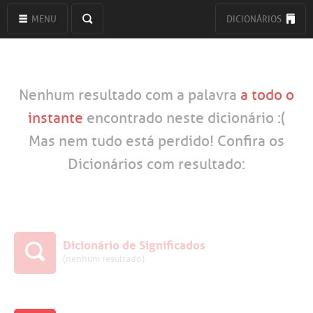
MENU
DICIONÁRIOS
Nenhum resultado com a palavra
a todo o
instante
encontrado neste dicionário :(
Mas nem tudo está perdido! Confira os
Dicionários com resultado:
Dicionário de Significados
(nenhum resultado)