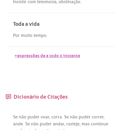
Insistir
com
teiomosia
,
obstinação
.
Toda a vida
Por
muito
tempo
.
+expressões de a todo o instante
Dicionário de Citações
Se
não
puder
voar
,
corra
.
Se
não
puder
correr
,
ande
.
Se
não
puder
andar
,
rasteje
,
mas
continue