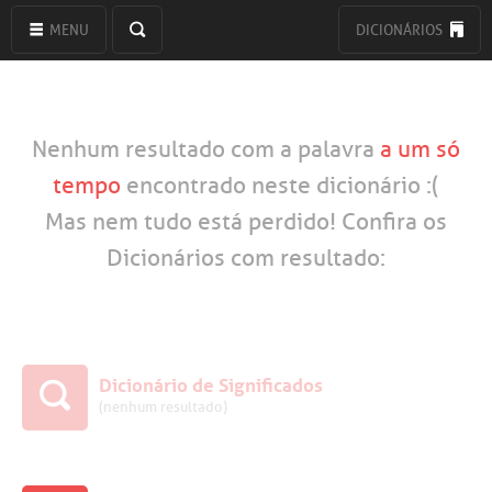
MENU
DICIONÁRIOS
Nenhum resultado com a palavra
a um só
tempo
encontrado neste dicionário :(
Mas nem tudo está perdido! Confira os
Dicionários com resultado:
Dicionário de Significados
(nenhum resultado)