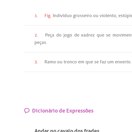
1.
Fig.
Indivíduo
grosseiro
ou
violento
;
estúpi
2.
Peça
do
jogo
de
xadrez
que
se
movimen
peças
.
3.
Ramo
ou
tronco
em
que
se
faz
um
enxerto
.
Dicionário de Expressões
Andar no cavalo dos frades