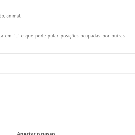
do
,
animal
.
ta
em
"
L
" e
que
pode
pular
posições
ocupadas
por
outras
Apertar o passo