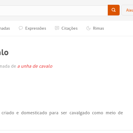
Ale
nadas
Expressões
Citações
Rimas
alo
onada de
a unha de cavalo
,
criado
e
domesticado
para
ser
cavalgado
como
meio
de