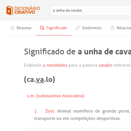
Resumo
Significado
Sinônimos
Relacio
a unha de cav
Significado de
Exibindo
4 resultados
para a palavra
cavalo
redireci
(ca.
va
.lo)
s.m. (substantivo masculino)
1.
Zool.
Animal
mamífero
de
grande
porte
transporte
ou
em
competições
desportivas
.