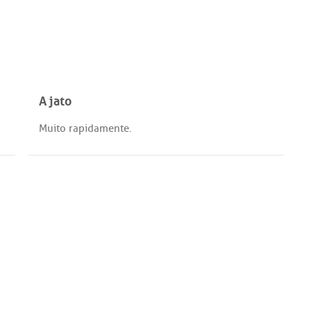
A jato
Muito
rapidamente
.