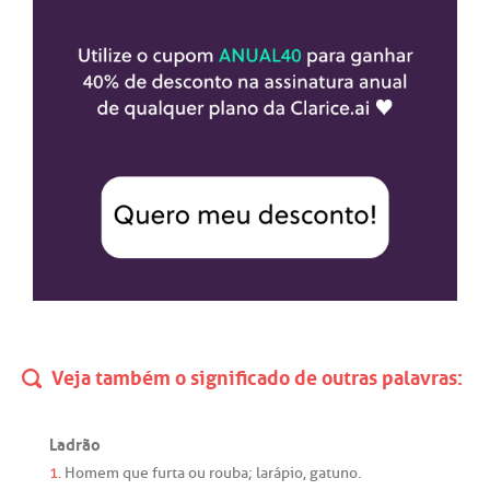
Veja também o significado de outras palavras:
Ladrão
1.
Homem
que
furta
ou
rouba
;
larápio
,
gatuno
.