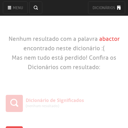
MENU
DICIONÁRIOS
Nenhum resultado com a palavra
abactor
encontrado neste dicionário :(
Mas nem tudo está perdido! Confira os
Dicionários com resultado:
Dicionário de Significados
(nenhum resultado)