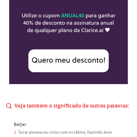
Veja também o significado de outras palavras:
Beijar
1.
Tocar
pessoa
ou
coisa
com
os
lábios
,
fazendo
leve