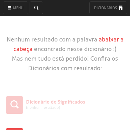
MENU
DICIONÁRIOS
Nenhum resultado com a palavra
abaixar a
cabeça
encontrado neste dicionário :(
Mas nem tudo está perdido! Confira os
Dicionários com resultado:
Dicionário de Significados
(nenhum resultado)