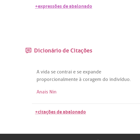
+expressões de abalonado
Dicionário de Citações
A
vida
se
contrai
e
se
expande
proporcionalmente
à
coragem
do
indivíduo
.
Anais Nin
+citações de abalonado