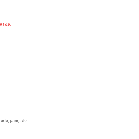
vras:
rudo
,
pançudo
.