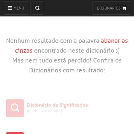
MENU
DICIONÁRIOS
Nenhum resultado com a palavra
abanar as
cinzas
encontrado neste dicionário :(
Mas nem tudo está perdido! Confira os
Dicionários com resultado:
Dicionário de Significados
(nenhum resultado)