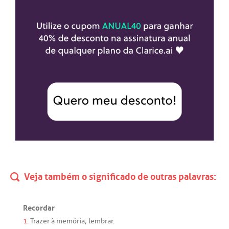
Veja também o significado de outras palavras:
Recordar
1.
Trazer
à
memória
;
lembrar
.