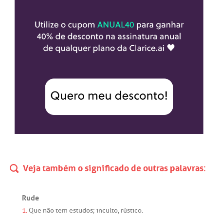
Veja também o significado de outras palavras:
Rude
1.
Que
não
tem
estudos
;
inculto
,
rústico
.