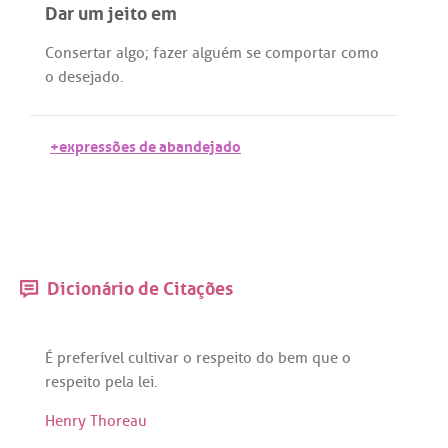
Dar um jeito em
Consertar
algo
;
fazer
alguém
se
comportar
como
o
desejado
.
+expressões de abandejado
Dicionário de Citações
É
preferível
cultivar
o
respeito
do
bem
que
o
respeito
pela
lei
.
Henry Thoreau