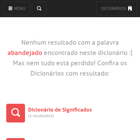
MENU
DICIONÁRIOS
Nenhum resultado com a palavra
abandejado
encontrado neste dicionário :(
Mas nem tudo está perdido! Confira os
Dicionários com resultado:
Dicionário de Significados
(2 resultados)