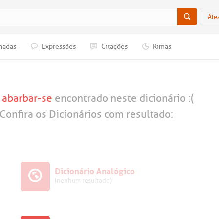
Ale
nadas
Expressões
Citações
Rimas
a
abarbar-se
encontrado neste dicionário :(
Confira os Dicionários com resultado:
Dicionário Analógico
(nenhum resultado)