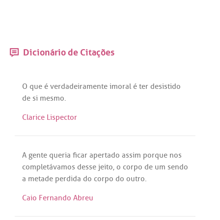
Dicionário de Citações
O
que
é
verdadeiramente
imoral
é
ter
desistido
de
si
mesmo
.
Clarice Lispector
A
gente
queria
ficar
apertado
assim
porque
nos
completávamos
desse
jeito
, o
corpo
de
um
sendo
a
metade
perdida
do
corpo
do
outro
.
Caio Fernando Abreu