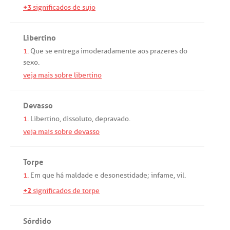
+3
significados de sujo
Libertino
1.
Que
se
entrega
imoderadamente
aos
prazeres
do
sexo
.
veja mais sobre libertino
Devasso
1.
Libertino
,
dissoluto
,
depravado
.
veja mais sobre devasso
Torpe
1.
Em
que
há
maldade
e
desonestidade
;
infame
,
vil
.
+2
significados de torpe
Sórdido