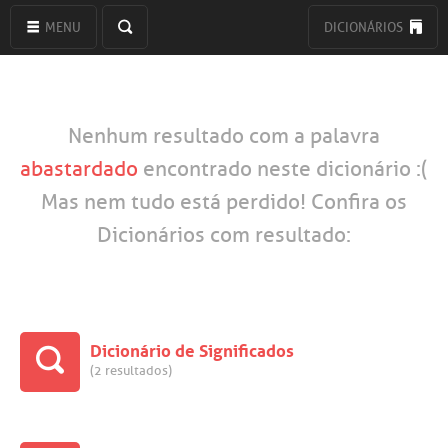
MENU
DICIONÁRIOS
Nenhum resultado com a palavra
abastardado
encontrado neste dicionário :(
Mas nem tudo está perdido! Confira os
Dicionários com resultado:
Dicionário de Significados
(2 resultados)