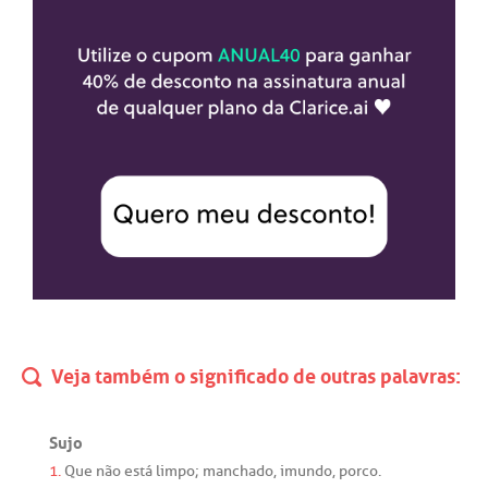
Veja também o significado de outras palavras:
Sujo
1.
Que
não
está
limpo
;
manchado
,
imundo
,
porco
.