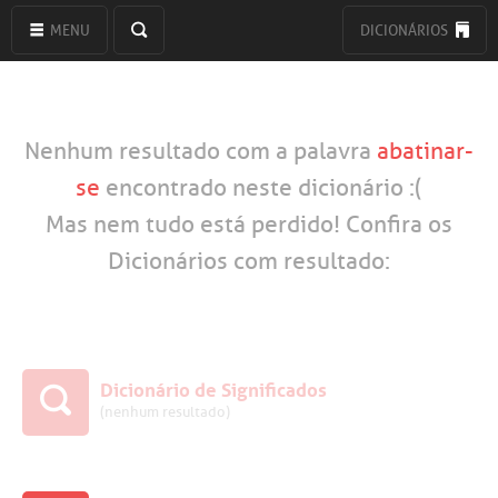
MENU
DICIONÁRIOS
Nenhum resultado com a palavra
abatinar-
se
encontrado neste dicionário :(
Mas nem tudo está perdido! Confira os
Dicionários com resultado:
Dicionário de Significados
(nenhum resultado)