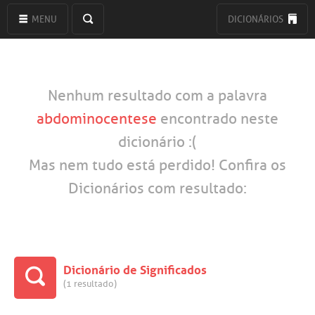
MENU
DICIONÁRIOS
Nenhum resultado com a palavra
abdominocentese
encontrado neste
dicionário :(
Mas nem tudo está perdido! Confira os
Dicionários com resultado:
Dicionário de Significados
(1 resultado)