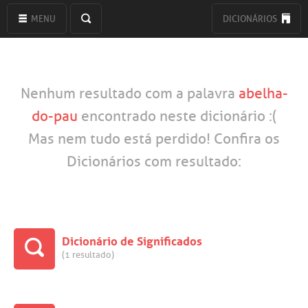
MENU
DICIONÁRIOS
Nenhum resultado com a palavra
abelha-
do-pau
encontrado neste dicionário :(
Mas nem tudo está perdido! Confira os
Dicionários com resultado:
Dicionário de Significados
(1 resultado)