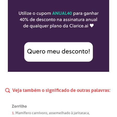
Veja também o significado de outras palavras:
Zorrilho
1.
Mamífero
carnívoro
,
assemelhado
à
jaritataca
,