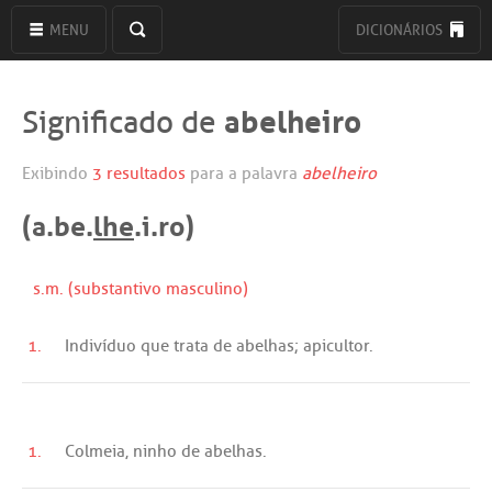
MENU
DICIONÁRIOS
abelheiro
Significado de
Exibindo
3 resultados
para a palavra
abelheiro
(a.be.
lhe
.i.ro)
s.m. (substantivo masculino)
1.
Indivíduo
que
trata
de
abelhas
;
apicultor
.
1.
Colmeia
,
ninho
de
abelhas
.