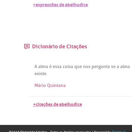
+expressões de abelhudice
Dicionário de Citações
A
alma
é
essa
coisa
que
nos
pergunta
se
a
alma
existe
.
Mário Quintana
+citações de abelhudice
©2026 Dicionário Criativo