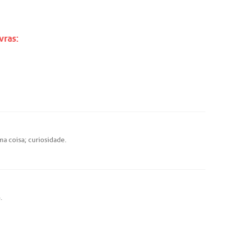
vras:
ma
coisa;
curiosidade
.
o
.