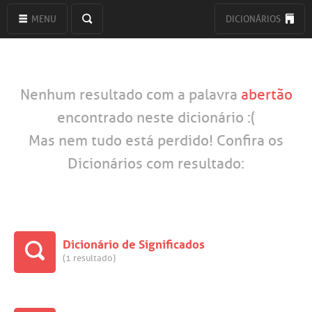
MENU
DICIONÁRIOS
Nenhum resultado com a palavra
abertão
encontrado neste dicionário :(
Mas nem tudo está perdido! Confira os
Dicionários com resultado:
Dicionário de Significados
(1 resultado)