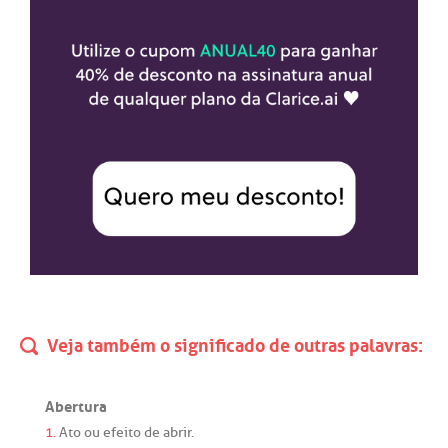
Veja também o significado de outras palavras:
Abertura
1.
Ato
ou
efeito
de
abrir
.