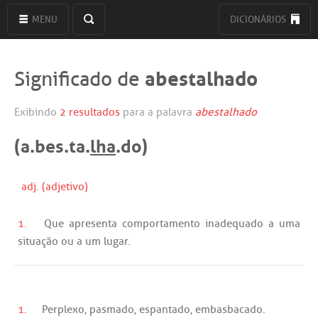
MENU
DICIONÁRIOS
abestalhado
Significado de
Exibindo
2 resultados
para a palavra
abestalhado
(a.bes.ta.
lha
.do)
adj. (adjetivo)
1.
Que
apresenta
comportamento
inadequado
a
uma
situação
ou
a
um
lugar
.
1.
Perplexo
,
pasmado
,
espantado
,
embasbacado
.