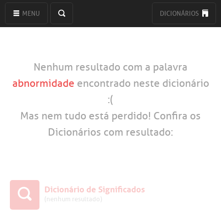
MENU
DICIONÁRIOS
Nenhum resultado com a palavra
abnormidade
encontrado neste dicionário
:(
Mas nem tudo está perdido! Confira os
Dicionários com resultado:
Dicionário de Significados
(nenhum resultado)