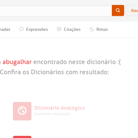
Ale
nadas
Expressões
Citações
Rimas
a
abugalhar
encontrado neste dicionário :(
Confira os Dicionários com resultado:
Dicionário Analógico
(nenhum resultado)