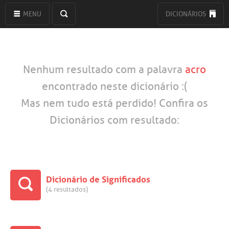
MENU
DICIONÁRIOS
Nenhum resultado com a palavra
acro
encontrado neste dicionário :(
Mas nem tudo está perdido! Confira os
Dicionários com resultado:
Dicionário de Significados
(4 resultados)