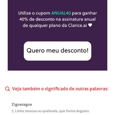
Veja também o significado de outras palavras:
Ziguezague
1.
Linha
sinuosa
ou
quebrada
,
que
forma
ângulos