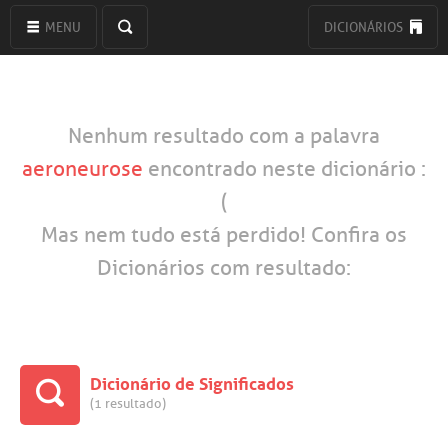
MENU
DICIONÁRIOS
Nenhum resultado com a palavra
aeroneurose
encontrado neste dicionário :
(
Mas nem tudo está perdido! Confira os
Dicionários com resultado:
Dicionário de Significados
(1 resultado)