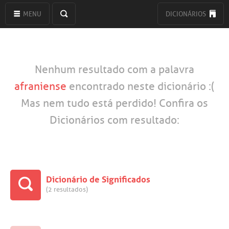
MENU
DICIONÁRIOS
Nenhum resultado com a palavra
afraniense
encontrado neste dicionário :(
Mas nem tudo está perdido! Confira os
Dicionários com resultado:
Dicionário de Significados
(2 resultados)