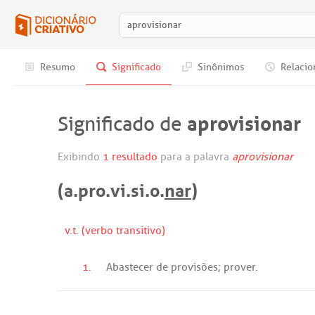
Resumo
Significado
Sinônimos
Relacio
aprovisionar
Significado de
Exibindo
1 resultado
para a palavra
aprovisionar
(a.pro.vi.si.o.
nar
)
v.t. (verbo transitivo)
1.
Abastecer
de
provisões
;
prover
.