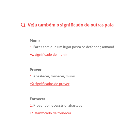
Veja também o significado de outras pala
Munir
1.
Fazer
com
que
um
lugar
possa
se
defender
,
arman
+1
significado de munir
Prover
1.
Abastecer
,
fornecer
,
munir
.
+2
significados de prover
Fornecer
1.
Prover
do
necessário
;
abastecer
.
+1
significado de fornecer