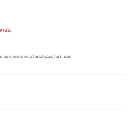
vras:
do
ou
construindo
fortalezas
;
fortificar
.