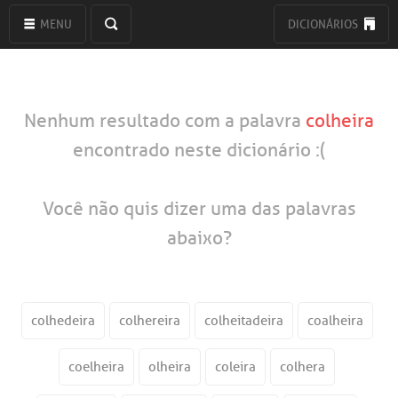
MENU
DICIONÁRIOS
Nenhum resultado com a palavra
colheira
encontrado neste dicionário :(
Você não quis dizer uma das palavras
abaixo?
colhedeira
colhereira
colheitadeira
coalheira
coelheira
olheira
coleira
colhera