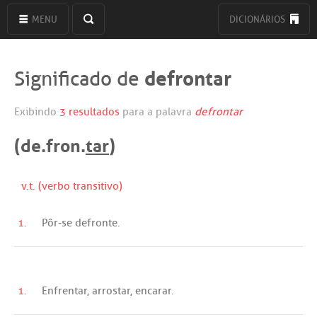
MENU
DICIONÁRIOS
defrontar
Significado de
Exibindo
3 resultados
para a palavra
defrontar
(de.fron.
tar
)
v.t. (verbo transitivo)
1.
Pôr
-
se
defronte
.
1.
Enfrentar
,
arrostar
,
encarar
.