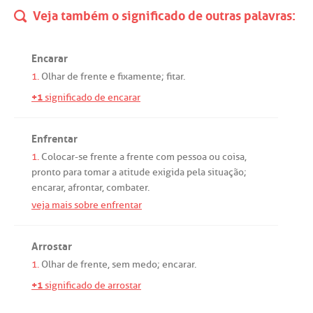
Veja também o significado de outras palavras:
Encarar
1.
Olhar
de
frente
e
fixamente
;
fitar
.
+1
significado de encarar
Enfrentar
1.
Colocar
-
se
frente
a
frente
com
pessoa
ou
coisa,
pronto
para
tomar
a
atitude
exigida
pela
situação
;
encarar
,
afrontar
,
combater
.
veja mais sobre enfrentar
Arrostar
1.
Olhar
de
frente
,
sem
medo
;
encarar
.
+1
significado de arrostar