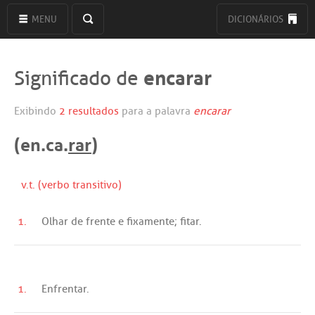
MENU
DICIONÁRIOS
encarar
Significado de
Exibindo
2 resultados
para a palavra
encarar
(en.ca.
rar
)
v.t. (verbo transitivo)
1.
Olhar
de
frente
e
fixamente
;
fitar
.
1.
Enfrentar
.