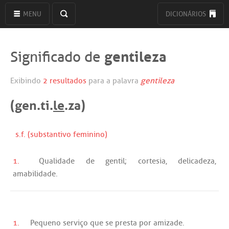
MENU
DICIONÁRIOS
gentileza
Significado de
Exibindo
2 resultados
para a palavra
gentileza
(gen.ti.
le
.za)
s.f. (substantivo feminino)
1.
Qualidade
de
gentil
;
cortesia
,
delicadeza
,
amabilidade
.
1.
Pequeno
serviço
que
se
presta
por
amizade
.