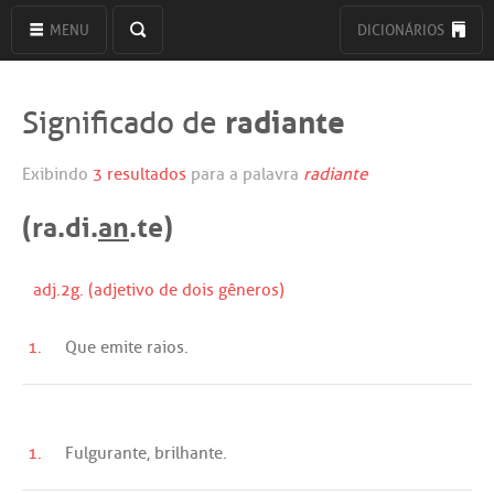
MENU
DICIONÁRIOS
radiante
Significado de
Exibindo
3 resultados
para a palavra
radiante
(ra.di.
an
.te)
adj.2g. (adjetivo de dois gêneros)
1.
Que
emite
raios
.
1.
Fulgurante
,
brilhante
.