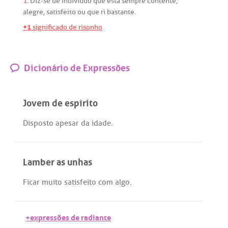
1.
Diz
-
se
de
indivíduo
que
está
sempre
contente
,
alegre
,
satisfeito
ou
que
ri
bastante
.
+1
significado de risonho
Dicionário de Expressões
Jovem de espírito
Disposto
apesar
da
idade
.
Lamber as unhas
Ficar
muito
satisfeito
com
algo
.
+expressões de radiante