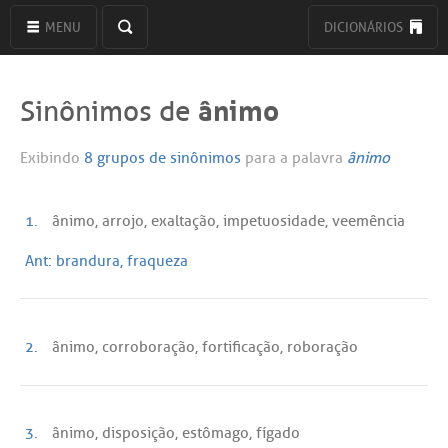
MENU
DICIONÁRIOS
ânimo
Sinônimos de
Exibindo
8 grupos de sinônimos
para a palavra
ânimo
1.
ânimo, arrojo, exaltação, impetuosidade, veemência
Ant:
brandura, fraqueza
2.
ânimo, corroboração, fortificação, roboração
3.
ânimo, disposição, estômago, fígado