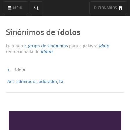
MENU
DICIONÁRIOS
ídolos
Sinônimos de
Exibindo
1 grupo de sinônimos
para a palavra
ídolo
redirecionada de
ídolos
1.
ídolo
Ant:
admirador, adorador, fã