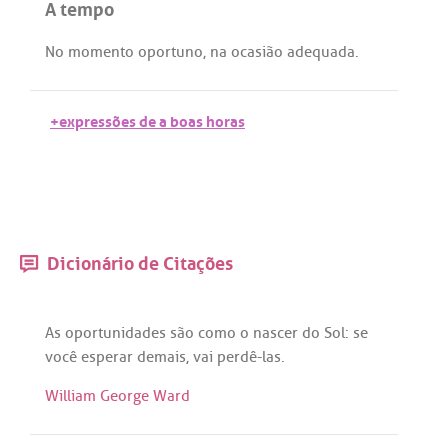
A tempo
No
momento
oportuno
,
na
ocasião
adequada
.
+expressões de a boas horas
Dicionário de Citações
As
oportunidades
são
como
o
nascer
do
Sol
:
se
você
esperar
demais
,
vai
perdê
-
las
.
William George Ward