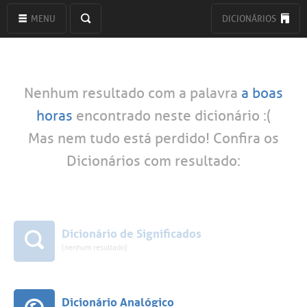
MENU
DICIONÁRIOS
Nenhum resultado com a palavra
a boas
horas
encontrado neste dicionário :(
Mas nem tudo está perdido! Confira os
Dicionários com resultado:
Dicionário de Significados
(nenhum resultado)
Dicionário Analógico