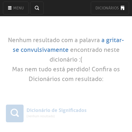
MENU
DICIONÁRIOS
Nenhum resultado com a palavra
a gritar-
se convulsivamente
encontrado neste
dicionário :(
Mas nem tudo está perdido! Confira os
Dicionários com resultado:
Dicionário de Significados
(nenhum resultado)