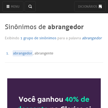
MENU
DICIONÁRIOS
abrangedor
Sinônimos de
Exibindo
1 grupo de sinônimos
para a palavra
abrangedor
1.
abrangedor
, abrangente