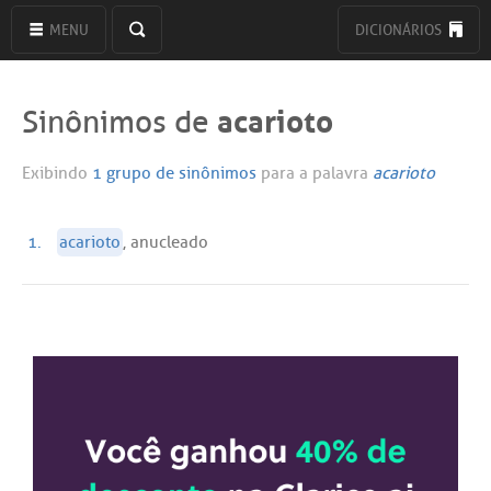
MENU
DICIONÁRIOS
acarioto
Sinônimos de
Exibindo
1 grupo de sinônimos
para a palavra
acarioto
1.
acarioto
, anucleado