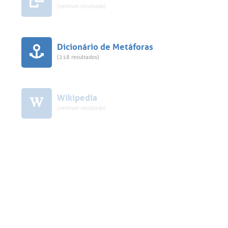
(nenhum resultado)
Dicionário de Metáforas
(218 resultados)
Wikipedia
(nenhum resultado)