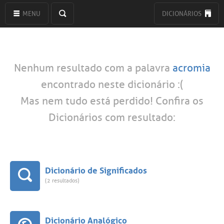
MENU
DICIONÁRIOS
Nenhum resultado com a palavra
acromia
encontrado neste dicionário :(
Mas nem tudo está perdido! Confira os
Dicionários com resultado:
Dicionário de Significados
(2 resultados)
Dicionário Analógico