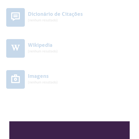
Dicionário de Citações
(nenhum resultado)
Wikipedia
(nenhum resultado)
Imagens
(nenhum resultado)