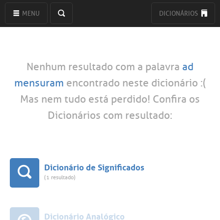
MENU
DICIONÁRIOS
Nenhum resultado com a palavra
ad
mensuram
encontrado neste dicionário :(
Mas nem tudo está perdido! Confira os
Dicionários com resultado:
Dicionário de Significados
(1 resultado)
Dicionário Analógico