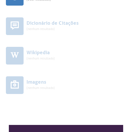
Dicionário de Citações
(nenhum resultado)
Wikipedia
(nenhum resultado)
Imagens
(nenhum resultado)