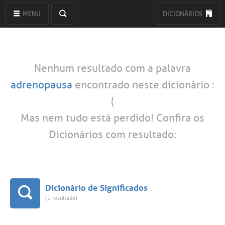
MENU
DICIONÁRIOS
Nenhum resultado com a palavra
adrenopausa
encontrado neste dicionário :
(
Mas nem tudo está perdido! Confira os
Dicionários com resultado:
Dicionário de Significados
(1 resultado)