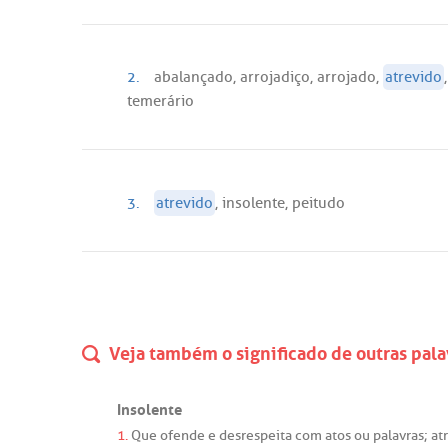
2.
abalançado, arrojadiço, arrojado,
atrevido
temerário
3.
atrevido
, insolente, peitudo
Veja também o significado de outras pala
Insolente
1.
Que
ofende
e
desrespeita
com
atos
ou
palavras
;
at