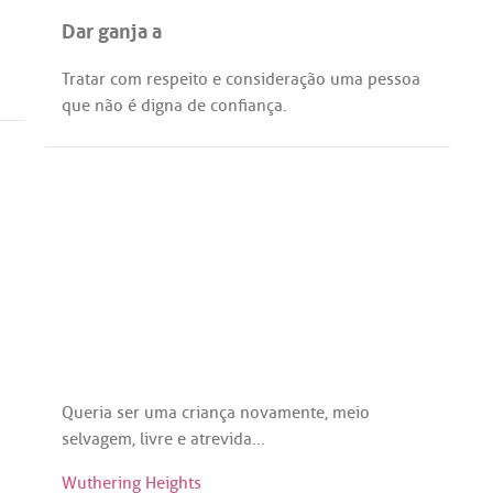
Dar ganja a
Tratar
com
respeito
e
consideração
uma
pessoa
que
não
é
digna
de
confiança
.
Queria
ser
uma
criança
novamente
,
meio
selvagem
,
livre
e
atrevida
...
Wuthering Heights