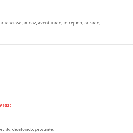
, audacioso, audaz, aventurado, intrépido, ousado,
vras:
revido
,
desaforado
,
petulante
.