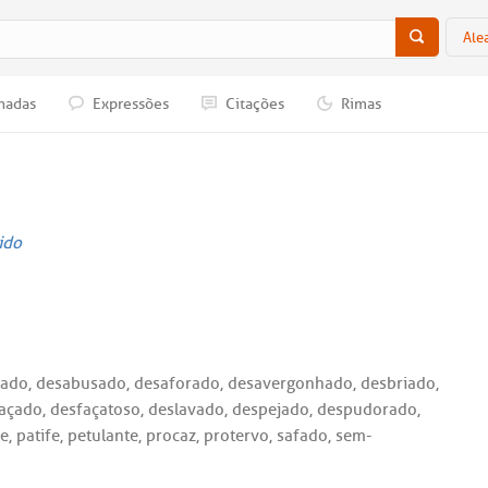
Ale
nadas
Expressões
Citações
Rimas
ido
nfiado, desabusado, desaforado, desavergonhado, desbriado,
çado, desfaçatoso, deslavado, despejado, despudorado,
 patife, petulante, procaz, protervo, safado, sem-