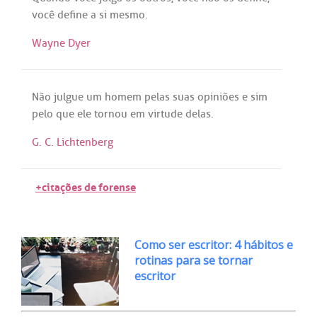
você
define
a
si
mesmo
.
Wayne Dyer
Não
julgue
um
homem
pelas
suas
opiniões
e
sim
pelo
que
ele
tornou
em
virtude
delas
.
G. C. Lichtenberg
+citações de forense
Como ser escritor: 4 hábitos e
rotinas para se tornar
escritor