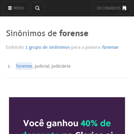
MENU
DICIONÁRIOS
forense
Sinônimos de
Exibindo
1 grupo de sinônimos
para a palavra
forense
1.
forense
, judicial, judiciário