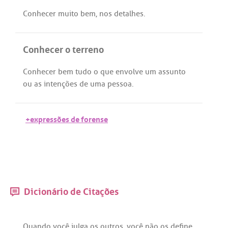
Conhecer
muito
bem
,
nos
detalhes
.
Conhecer o terreno
Conhecer
bem
tudo
o
que
envolve
um
assunto
ou
as
intenções
de
uma
pessoa
.
+expressões de forense
Dicionário de Citações
Quando
você
julga
os
outros
,
você
não
os
define
,