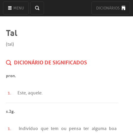
MENU
DICIONÁRIOS
Tal
(tal)
DICIONÁRIO DE SIGNIFICADOS
pron.
1.
Este
,
aquele
.
s.2g.
1.
Indivíduo
que
tem
ou
pensa
ter
alguma
boa