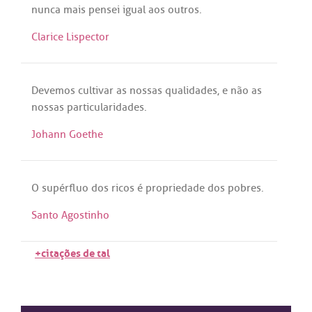
nunca
mais
pensei
igual
aos
outros
.
Clarice Lispector
Devemos
cultivar
as
nossas
qualidades
, e
não
as
nossas
particularidades
.
Johann Goethe
O
supérfluo
dos
ricos
é
propriedade
dos
pobres
.
Santo Agostinho
+citações de tal