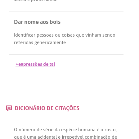
Dar nome aos bois
Identificar
pessoas
ou
coisas
que
vinham
sendo
referidas
genericamente
.
+expressões de tal
DICIONÁRIO DE CITAÇÕES
O
número
de
série
da
espécie
humana
é
o
rosto
,
que
é
uma
acidental
e
irrepetível
combinação
de