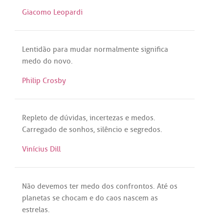
Giacomo Leopardi
Lentidão
para
mudar
normalmente
significa
medo
do
novo
.
Philip Crosby
Repleto
de
dúvidas
,
incertezas
e
medos
.
Carregado
de
sonhos
,
silêncio
e
segredos
.
Vinícius Dill
Não
devemos
ter
medo
dos
confrontos
.
Até
os
planetas
se
chocam
e
do
caos
nascem
as
estrelas
.