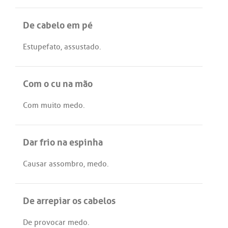
De cabelo em pé
Estupefato
,
assustado
.
Com o cu na mão
Com
muito
medo
.
Dar frio na espinha
Causar
assombro
,
medo
.
De arrepiar os cabelos
De
provocar
medo
.