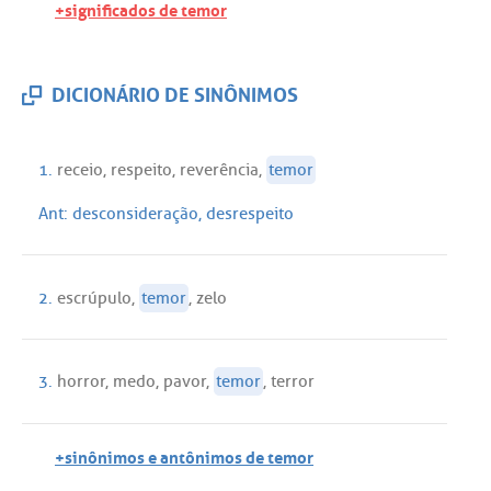
+significados de temor
DICIONÁRIO DE SINÔNIMOS
1.
receio
,
respeito
,
reverência
,
temor
Ant:
desconsideração
,
desrespeito
2.
escrúpulo
,
temor
,
zelo
3.
horror
,
medo
,
pavor
,
temor
,
terror
+sinônimos e antônimos de temor