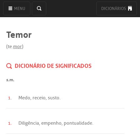
MENU
DICIONÁRIOS
Temor
(te.
mor
)
DICIONÁRIO DE SIGNIFICADOS
s.m.
1.
Medo
,
receio
,
susto
.
1.
Diligência
,
empenho
,
pontualidade
.