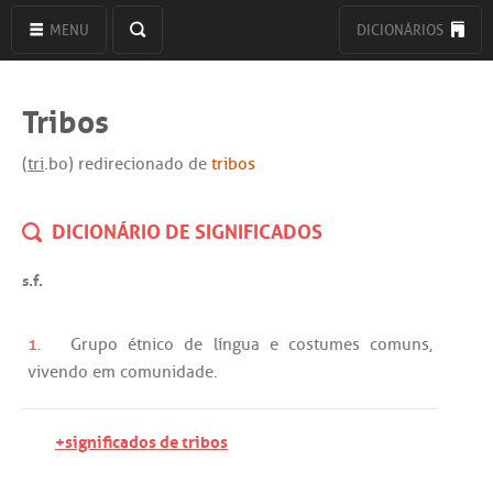
MENU
DICIONÁRIOS
Tribos
(
tri
.bo) redirecionado de
tribos
DICIONÁRIO DE SIGNIFICADOS
s.f.
1.
Grupo
étnico
de
língua
e
costumes
comuns
,
vivendo
em
comunidade
.
+significados de tribos