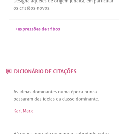
Designa
aqueles
de
origem
judaica
,
em
particular
os
cristãos
-
novos
.
+expressões de tribos
DICIONÁRIO DE CITAÇÕES
As
ideias
dominantes
numa
época
nunca
passaram
das
ideias
da
classe
dominante
.
Karl Marx
Há
pouca
amizade
no
mundo
,
sobretudo
entre