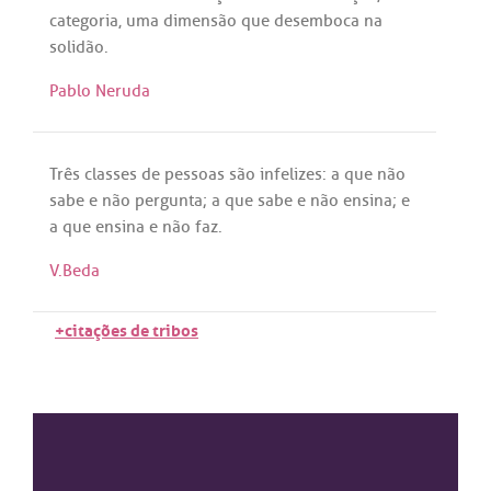
categoria
,
uma
dimensão
que
desemboca
na
solidão
.
Pablo Neruda
Três
classes
de
pessoas
são
infelizes
:
a
que
não
sabe
e
não
pergunta
;
a
que
sabe
e
não
ensina
; e
a
que
ensina
e
não
faz
.
V.Beda
+citações de tribos