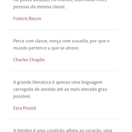
pessoas
da
mesma
classe
.
Francis Bacon
Perca
com
classe
,
vença
com
ousadia
,
por
que
o
mundo
pertence
a
que
se
atreve
.
Charles Chaplin
A
grande
literatura
é
apenas
uma
linguagem
carregada
de
sentido
até
ao
mais
elevado
grau
possível
.
Ezra Pound
A
timidez
é
uma
condição
alheia
ao
coração
,
uma