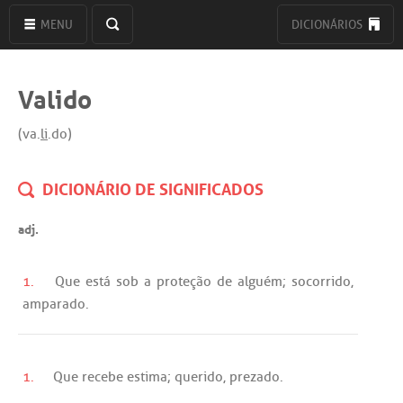
MENU
DICIONÁRIOS
Valido
(va.
li
.do)
DICIONÁRIO DE SIGNIFICADOS
adj.
1.
Que
está
sob
a
proteção
de
alguém
;
socorrido
,
amparado
.
1.
Que
recebe
estima
;
querido
,
prezado
.